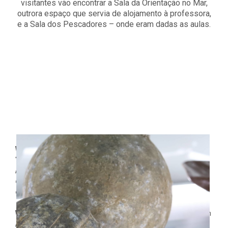
visitantes vão encontrar a Sala da Orientação no Mar,
outrora espaço que servia de alojamento à professora,
e a Sala dos Pescadores – onde eram dadas as aulas.
Warning
: Undefined array key
"dethemekit_gallery_image_cell_tablet" in
/home/rk9s5y0dt5go/public_html/wp-
content/plugins/dethemekit-for-
elementor/widgets/dethemekit-grid.php
on line
2504
Warning
: Trying to access array offset on value of type null in
/home/rk9s5y0dt5go/public_html/wp-