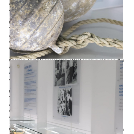
content/plugins/dethemekit-for-
elementor/widgets/dethemekit-grid.php
on line
2504
Warning
: Undefined array key
"dethemekit_gallery_image_vcell_tablet" in
/home/rk9s5y0dt5go/public_html/wp-
content/plugins/dethemekit-for-
elementor/widgets/dethemekit-grid.php
on line
2505
Warning
: Trying to access array offset on value of type null in
/home/rk9s5y0dt5go/public_html/wp-
content/plugins/dethemekit-for-
elementor/widgets/dethemekit-grid.php
on line
2505
Warning
: Undefined array key
"dethemekit_gallery_image_cell_tablet" in
/home/rk9s5y0dt5go/public_html/wp-
content/plugins/dethemekit-for-
elementor/widgets/dethemekit-grid.php
on line
2504
Warning
: Trying to access array offset on value of type null in