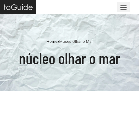
Para Visi
Para Re
Para Int
Sistemas 
Reservas Onl
Home
Museu Olhar o Mar
núcleo olhar o mar