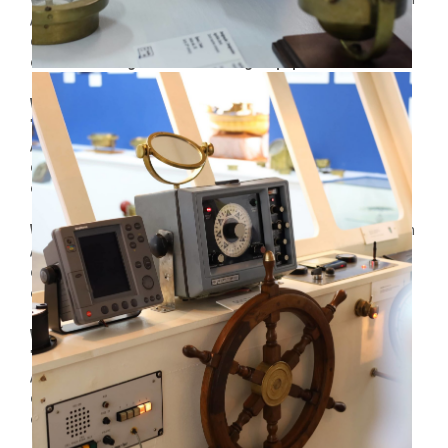
/home/rk9s5y0dt5go/public_html/wp-
content/plugins/dethemekit-for-
elementor/widgets/dethemekit-grid.php
on line
2504
Warning
: Undefined array key
"dethemekit_gallery_image_vcell_tablet" in
/home/rk9s5y0dt5go/public_html/wp-
content/plugins/dethemekit-for-
elementor/widgets/dethemekit-grid.php
on line
2505
Warning
: Trying to access array offset on value of type null in
/home/rk9s5y0dt5go/public_html/wp-
content/plugins/dethemekit-for-
elementor/widgets/dethemekit-grid.php
on line
2505
Warning
: Undefined array key
"dethemekit_gallery_image_cell_tablet" in
/home/rk9s5y0dt5go/public_html/wp-
content/plugins/dethemekit-for-
elementor/widgets/dethemekit-grid.php
on line
2504