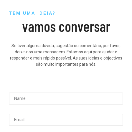
Warning
: Trying to access array offset on value of type null in
TEM UMA IDEIA?
/home/rk9s5y0dt5go/public_html/wp-
vamos conversar
content/plugins/dethemekit-for-
elementor/widgets/dethemekit-grid.php
on line
2504
Warning
: Undefined array key
Se tiver alguma dúvida, sugestão ou comentário, por favor,
"dethemekit_gallery_image_vcell_tablet" in
deixe-nos uma mensagem. Estamos aqui para ajudar e
/home/rk9s5y0dt5go/public_html/wp-
responder o mais rápido possível. As suas ideias e objectivos
content/plugins/dethemekit-for-
são muito importantes para nós.
elementor/widgets/dethemekit-grid.php
on line
2505
Warning
: Trying to access array offset on value of type null in
/home/rk9s5y0dt5go/public_html/wp-
content/plugins/dethemekit-for-
elementor/widgets/dethemekit-grid.php
on line
2505