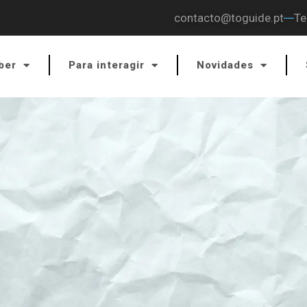
contacto@toguide.pt
Te
ber
Para interagir
Novidades