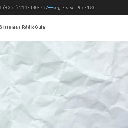
l: (+351) 211-380-752
seg. - sex. | 9h - 18h
Sistemas RádioGuia