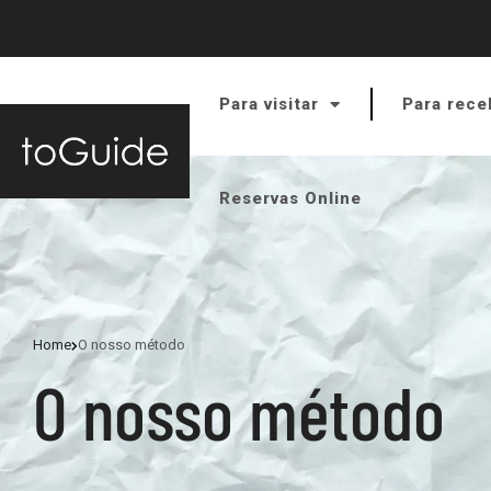
Para visitar
Para rece
Reservas Online
Home
O nosso método
O nosso método