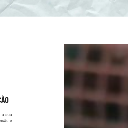
ÇÃO
e a sua
visão e