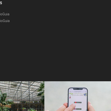
os
ioGuia
ioGuia