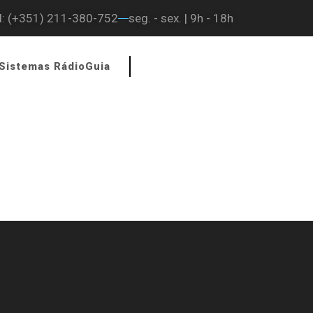
l: (+351) 211-380-752
seg. - sex. | 9h - 18h
Sistemas RádioGuia