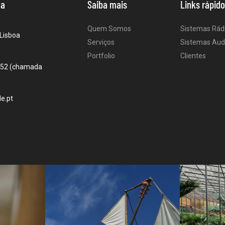
oa
Saiba mais
Links rápid
Quem Somos
Sistemas Rád
Lisboa
Serviços
Sistemas Aud
Portfolio
Clientes
752 (chamada
e.pt