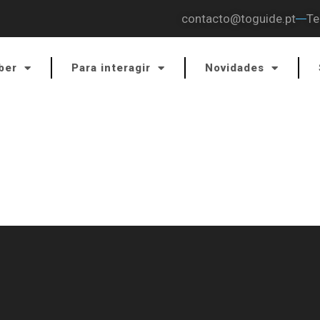
contacto@toguide.pt
Te
ber
Para interagir
Novidades