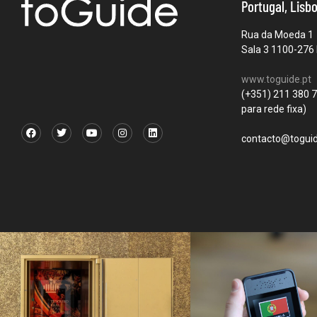
Portugal, Lisb
Rua da Moeda 1
Sala 3 1100-276 
www.toguide.pt
(+351) 211 380 
para rede fixa)
contacto@toguid