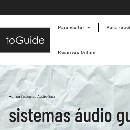
Para visitar
Para rece
Reservas Online
Home
Sistemas AudioGuia
sistemas áudio g