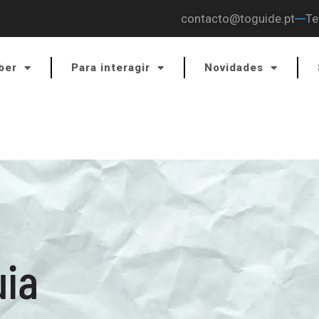
contacto@toguide.pt
Te
ber
Para interagir
Novidades
uia