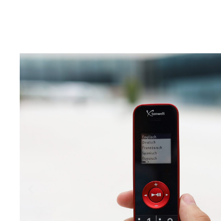
t amet
Lorem ipsu
lit dolor
consectetur ad
CLI