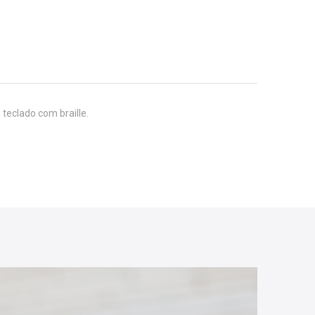
teclado com braille.
CLI
HER