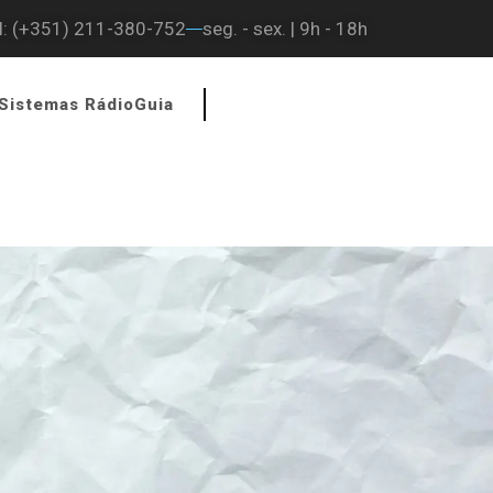
l: (+351) 211-380-752
seg. - sex. | 9h - 18h
Sistemas RádioGuia