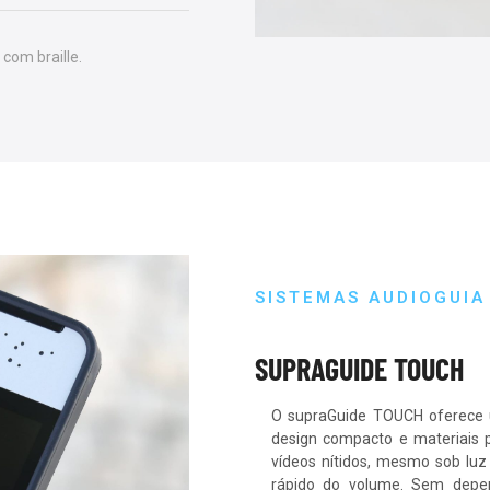
com braille.
ding
Sl
, consectetur
Lorem ips
s, luctus nec
adipiscing
 dapibus leo.
ullamcorpe
SISTEMAS AUDIOGUIA
SUPRAGUIDE TOUCH
O supraGuide TOUCH oferece um
design compacto e materiais 
vídeos nítidos, mesmo sob luz 
rápido do volume. Sem depen