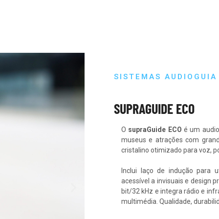
m dolor sit amet
ipiscing elit dolor
con
CK HERE
SISTEMAS AUDIOGUIA
SUPRAGUIDE ECO
O
supraGuide ECO
é um audiog
museus e atrações com grande
cristalino otimizado para voz,
Inclui laço de indução para ut
acessível a invisuais e design
bit/32 kHz e integra rádio e i
multimédia. Qualidade, durabili