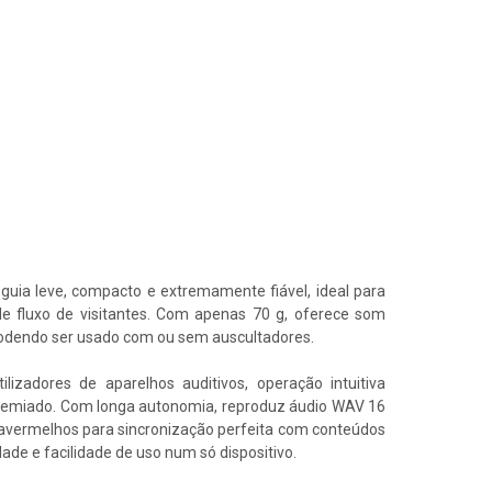
Lorem ipsum dolor sit amet
sectetur adipiscing elit dolor
CLICK HERE
uia leve, compacto e extremamente fiável, ideal para
 fluxo de visitantes. Com apenas 70 g, oferece som
 podendo ser usado com ou sem auscultadores.
ilizadores de aparelhos auditivos, operação intuitiva
 premiado. Com longa autonomia, reproduz áudio WAV 16
nfravermelhos para sincronização perfeita com conteúdos
dade e facilidade de uso num só dispositivo.