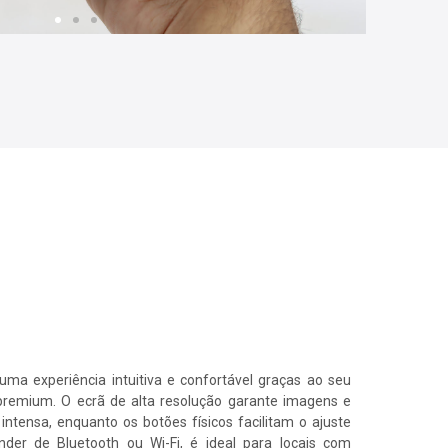
ide Heading
um dolor sit amet, consectetur
 elit. Ut elit tellus, luctus nec
r mattis, pulvinar dapibus leo.
CLICK HERE
a experiência intuitiva e confortável graças ao seu
premium. O ecrã de alta resolução garante imagens e
intensa, enquanto os botões físicos facilitam o ajuste
der de Bluetooth ou Wi-Fi, é ideal para locais com